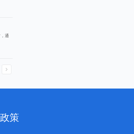
。
时，通
政策